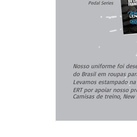
Pedal Series
Nosso uniforme foi des
do Brasil em roupas para
Levamos estampado na m
ERT por apoiar nosso pro
Camisas de treino, New E
Eurotrek Viagens Personalizadas
Maringá/PR/BRASIL